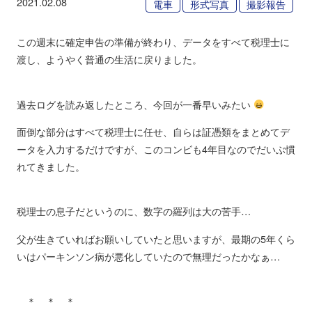
2021.02.08
電車
形式写真
撮影報告
この週末に確定申告の準備が終わり、データをすべて税理士に
渡し、ようやく普通の生活に戻りました。
過去ログを読み返したところ、今回が一番早いみたい
面倒な部分はすべて税理士に任せ、自らは証憑類をまとめてデ
ータを入力するだけですが、このコンビも4年目なのでだいぶ慣
れてきました。
税理士の息子だというのに、数字の羅列は大の苦手…
父が生きていればお願いしていたと思いますが、最期の5年くら
いはパーキンソン病が悪化していたので無理だったかなぁ…
＊ ＊ ＊