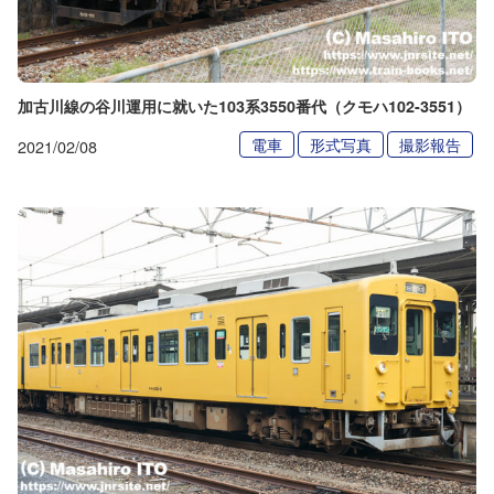
加古川線の谷川運用に就いた103系3550番代（クモハ102-3551）
電車
形式写真
撮影報告
2021/02/08