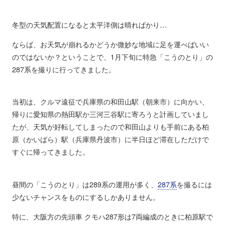
冬型の天気配置になると太平洋側は晴ればかり…
ならば、お天気が崩れるかどうか微妙な地域に足を運べばいい
のではないか？ということで、1月下旬に特急「こうのとり」の
287系を撮りに行ってきました。
当初は、クルマ遠征で兵庫県の和田山駅（朝来市）に向かい、
帰りに愛知県の熱田駅か三河三谷駅に寄ろうと計画していまし
たが、天気が好転してしまったので和田山よりも手前にある柏
原（かいばら）駅（兵庫県丹波市）に半日ほど滞在しただけで
すぐに帰ってきました。
昼間の「こうのとり」は289系の運用が多く、
287系
を撮るには
少ないチャンスをものにするしかありません。
特に、大阪方の先頭車 クモハ287形は7両編成のときに柏原駅で