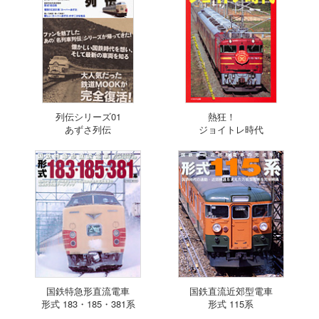
列伝シリーズ01
熱狂！
あずさ列伝
ジョイトレ時代
国鉄特急形直流電車
国鉄直流近郊型電車
形式 183・185・381系
形式 115系