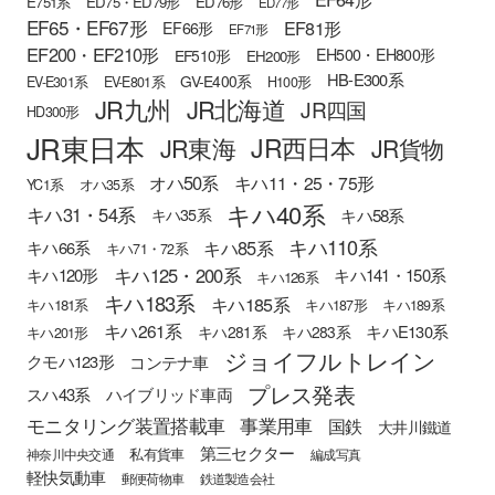
E751系
ED75・ED79形
ED76形
ED77形
EF65・EF67形
EF81形
EF66形
EF71形
EF200・EF210形
EH500・EH800形
EF510形
EH200形
HB-E300系
GV-E400系
EV-E301系
EV-E801系
H100形
JR九州
JR北海道
JR四国
HD300形
JR東日本
JR西日本
JR東海
JR貨物
オハ50系
キハ11・25・75形
YC1系
オハ35系
キハ40系
キハ31・54系
キハ58系
キハ35系
キハ110系
キハ85系
キハ66系
キハ71・72系
キハ125・200系
キハ120形
キハ141・150系
キハ126系
キハ183系
キハ185系
キハ181系
キハ187形
キハ189系
キハ261系
キハE130系
キハ281系
キハ283系
キハ201形
ジョイフルトレイン
クモハ123形
コンテナ車
プレス発表
スハ43系
ハイブリッド車両
モニタリング装置搭載車
事業用車
国鉄
大井川鐵道
第三セクター
私有貨車
神奈川中央交通
編成写真
軽快気動車
郵便荷物車
鉄道製造会社