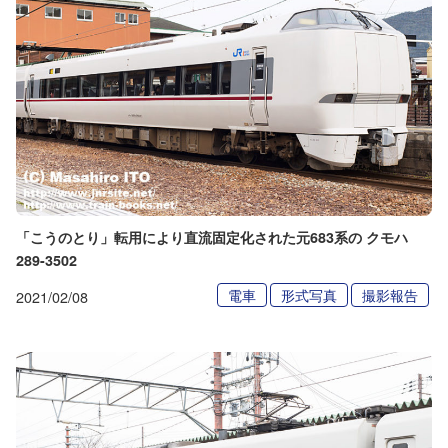
「こうのとり」転用により直流固定化された元683系の クモハ
289-3502
電車
形式写真
撮影報告
2021/02/08