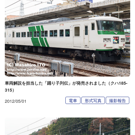
車両解説を担当した「踊り子列伝」が発売されました（クハ185-
315）
電車
形式写真
撮影報告
2012/05/01