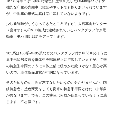
157系電車っぽい国鉄特急色に塗装変更したOM08編成ですが、
強烈な印象の先頭車は雑誌やネットでも採りあげられています
が、中間車の形式写真は巷に流れていないようです。
少し新鮮味がなくなってきたところですが、大宮車両センター
（宮オオ）のOM08編成に連結されているパンタグラフ付き電
動車、モハ185-227 をアップします。
185系は183系や485系などのパンタグラフ付き中間車のように
集中形冷房装置を車体中央部屋根上に搭載していますが、従来
の特急形車両のように車体上部に緩やかな絞りがなく重心が高
いので、車体断面形状が寸胴になっています。
そのためなのか、固定窓でないためなのか分かりませんが、国
鉄特急色に塗色変更をしても従来の特急形車両とはだいぶ印象
が異なります。でも、この塗色は何故か似合っているように感
じます、不思議です。