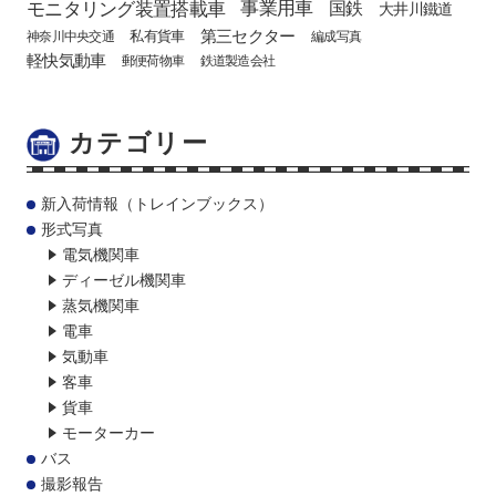
モニタリング装置搭載車
事業用車
国鉄
大井川鐵道
第三セクター
私有貨車
神奈川中央交通
編成写真
軽快気動車
郵便荷物車
鉄道製造会社
カテゴリー
新入荷情報（トレインブックス）
形式写真
電気機関車
ディーゼル機関車
蒸気機関車
電車
気動車
客車
貨車
モーターカー
バス
撮影報告