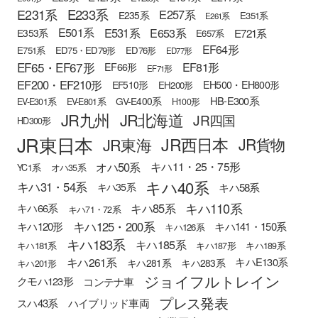
E233系
E231系
E257系
E235系
E351系
E261系
E501系
E531系
E653系
E721系
E353系
E657系
EF64形
E751系
ED75・ED79形
ED76形
ED77形
EF65・EF67形
EF81形
EF66形
EF71形
EF200・EF210形
EH500・EH800形
EF510形
EH200形
HB-E300系
GV-E400系
EV-E301系
EV-E801系
H100形
JR九州
JR北海道
JR四国
HD300形
JR東日本
JR西日本
JR東海
JR貨物
オハ50系
キハ11・25・75形
YC1系
オハ35系
キハ40系
キハ31・54系
キハ58系
キハ35系
キハ110系
キハ85系
キハ66系
キハ71・72系
キハ125・200系
キハ120形
キハ141・150系
キハ126系
キハ183系
キハ185系
キハ181系
キハ187形
キハ189系
キハ261系
キハE130系
キハ281系
キハ283系
キハ201形
ジョイフルトレイン
クモハ123形
コンテナ車
プレス発表
スハ43系
ハイブリッド車両