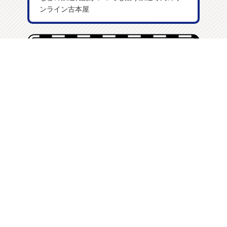
ンライン古本屋
「トレインブックス」の新入荷情報や形式写真撮影の活動成果を掲載