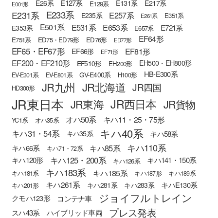
E127系
E26系
E131系
E217系
E129系
E001形
E233系
E231系
E257系
E235系
E351系
E261系
E501系
E531系
E653系
E721系
E353系
E657系
EF64形
E751系
ED75・ED79形
ED76形
ED77形
EF65・EF67形
EF81形
EF66形
EF71形
EF200・EF210形
EH500・EH800形
EF510形
EH200形
HB-E300系
GV-E400系
EV-E301系
EV-E801系
H100形
JR九州
JR北海道
JR四国
HD300形
JR東日本
JR西日本
JR東海
JR貨物
オハ50系
キハ11・25・75形
YC1系
オハ35系
キハ40系
キハ31・54系
キハ58系
キハ35系
キハ110系
キハ85系
キハ66系
キハ71・72系
キハ125・200系
キハ120形
キハ141・150系
キハ126系
キハ183系
キハ185系
キハ181系
キハ187形
キハ189系
キハ261系
キハE130系
キハ281系
キハ283系
キハ201形
ジョイフルトレイン
クモハ123形
コンテナ車
プレス発表
スハ43系
ハイブリッド車両