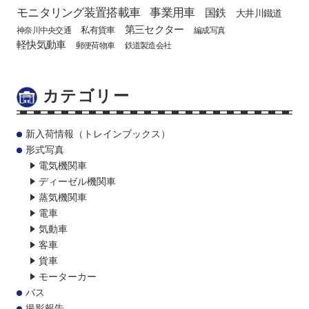
モニタリング装置搭載車
事業用車
国鉄
大井川鐵道
第三セクター
私有貨車
神奈川中央交通
編成写真
軽快気動車
郵便荷物車
鉄道製造会社
カテゴリー
新入荷情報（トレインブックス）
形式写真
電気機関車
ディーゼル機関車
蒸気機関車
電車
気動車
客車
貨車
モーターカー
バス
撮影報告