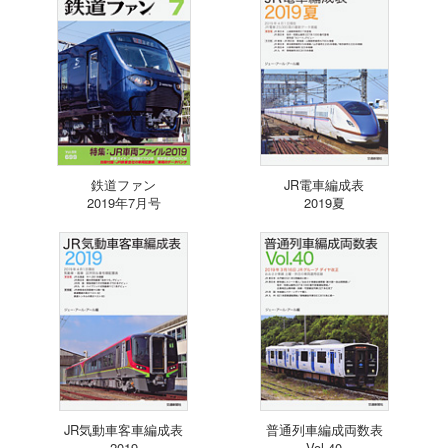
鉄道ファン
JR電車編成表
2019年7月号
2019夏
JR気動車客車編成表
普通列車編成両数表
2019
Vol.40