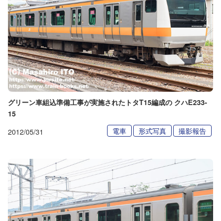
グリーン車組込準備工事が実施されたトタT15編成の クハE233-
15
電車
形式写真
撮影報告
2012/05/31