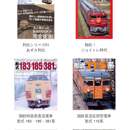
列伝シリーズ01
熱狂！
あずさ列伝
ジョイトレ時代
国鉄特急形直流電車
国鉄直流近郊型電車
形式 183・185・381系
形式 115系