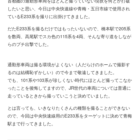
首都圏の通勤形車両をほとんど撮っていない現状を何とか打破
したいと思い、今日は中央快速線や青梅・五日市線で使用され
ているE233系を撮りに出掛けてきました。
だたE233系を撮るだけではもったいないので、橋本駅で205系
を数両、高尾駅でスカ色の115系を4両、そんな寄り道をしなが
らのプチ出撃でした。
通勤形車両は撮る環境がよくない（人だらけのホームで撮影す
るのは結構恥ずかしい）ので今まで敬遠してきました。
でも、101系や103系が珍しくない時代にほとんど撮ってこなか
ったことを後悔してますので、JR世代の車両については普通に
走っているときから撮っていこうと決めていました。
とは言っても、いきなりたくさんの種類を撮ることができない
ので、今回は中央快速線用のE233系をターゲットに決めて青梅
駅まで行ってきました。