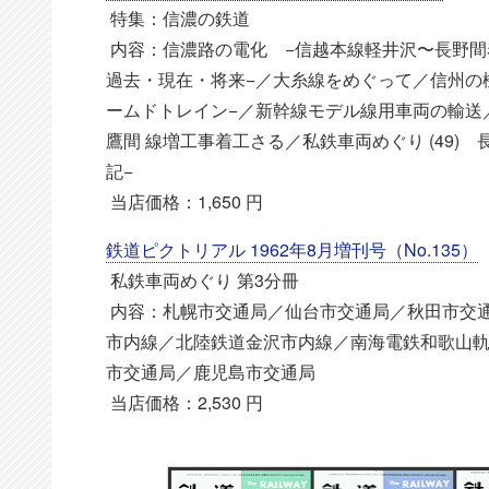
特集：信濃の鉄道
内容：信濃路の電化 −信越本線軽井沢〜長野間
過去・現在・将来−／大糸線をめぐって／信州の機
ームドトレイン−／新幹線モデル線用車両の輸送
鷹間 線増工事着工さる／私鉄車両めぐり (49)
記−
当店価格：1,650 円
鉄道ピクトリアル 1962年8月増刊号（No.135）
私鉄車両めぐり 第3分冊
内容：札幌市交通局／仙台市交通局／秋田市交
市内線／北陸鉄道金沢市内線／南海電鉄和歌山
市交通局／鹿児島市交通局
当店価格：2,530 円