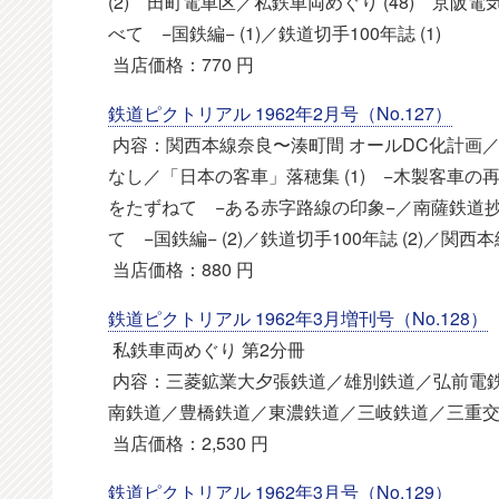
(2) 田町電車区／私鉄車両めぐり (48) 京阪電
べて −国鉄編− (1)／鉄道切手100年誌 (1)
当店価格：770 円
鉄道ピクトリアル 1962年2月号（No.127）
内容：関西本線奈良〜湊町間 オールDC化計画
なし／「日本の客車」落穂集 (1) −木製客車
をたずねて −ある赤字路線の印象−／南薩鉄道抄誌
て −国鉄編− (2)／鉄道切手100年誌 (2)／関
当店価格：880 円
鉄道ピクトリアル 1962年3月増刊号（No.128）
私鉄車両めぐり 第2分冊
内容：三菱鉱業大夕張鉄道／雄別鉄道／弘前電
南鉄道／豊橋鉄道／東濃鉄道／三岐鉄道／三重
当店価格：2,530 円
鉄道ピクトリアル 1962年3月号（No.129）