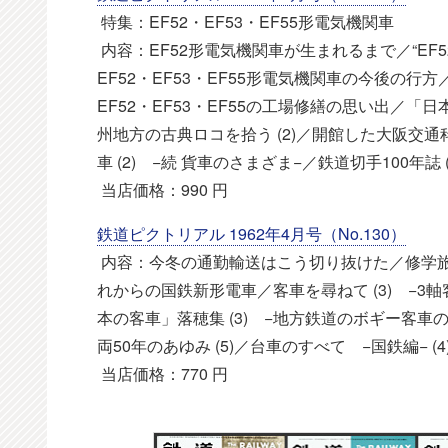
特集：EF52・EF53・EF55形電気機関車
内容：EF52形電気機関車が生まれるまで／“EF52
EF52・EF53・EF55形電気機関車の今後の行方／
EF52・EF53・EF55の工場修繕の思い出／「
州地方の古典ロコを拾う (2)／開館した大阪交通科
車 (2) −続 貨車のさまざま−／鉄道切手100年誌 
当店価格：990 円
鉄道ピクトリアル 1962年4月号（No.130）
内容：今冬の通勤輸送はこう切り抜けた／修学旅
れからの国鉄新形電車／客車を尋ねて (3) −
本の客車」落穂集 (3) −地方鉄道のボギー客車の
両50年のあゆみ (5)／台車のすべて −国鉄編− (4
当店価格：770 円