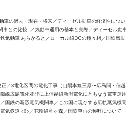
動車の過去・現在・将来／ディーゼル動車の経済性につい
関車との比較−／気動車運用の基本と実際／ディーゼル動車
鉄気動車 あらかると／ローカル線DCの種々相／国鉄気動
正／3電化区間の電化工事（山陽本線三原〜広島間・信越
山陽線広島電化並びに上信越線新潟電化にともなう電車運用
画／国鉄の新形電気機関車／この国に現存する広軌蒸気機関
阪電気鉄道 <6>／花輪線竜ヶ森／国鉄車両の称呼について