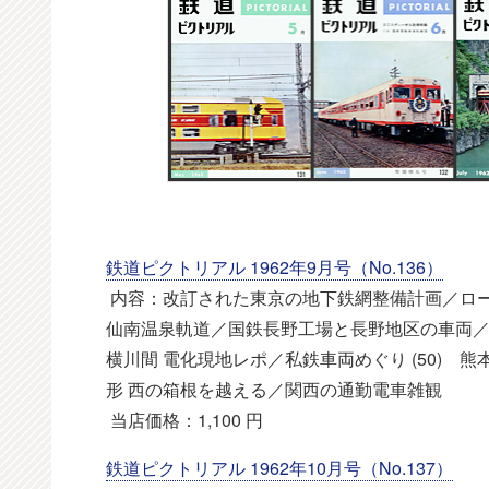
鉄道ピクトリアル 1962年9月号（No.136）
内容：改訂された東京の地下鉄網整備計画／ロー
仙南温泉軌道／国鉄長野工場と長野地区の車両
横川間 電化現地レポ／私鉄車両めぐり (50) 
形 西の箱根を越える／関西の通勤電車雑観
当店価格：1,100 円
鉄道ピクトリアル 1962年10月号（No.137）