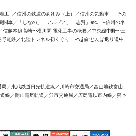
着工−／信州の鉄道のあゆみ（上）／信州の気動車 −その
関車／「しなの」「アルプス」「志賀」etc. −信州のネ
／信越本線高崎〜横川間 電化工事の概要／中央線中野〜三
 長野電鉄／北陸トンネル初くぐり −“越前”とんぼ返り道中
通局／東武鉄道日光軌道線／川崎市交通局／富山地鉄富山
軌道線／岡山電気軌道／呉市交通局／広島電鉄市内線／熊本