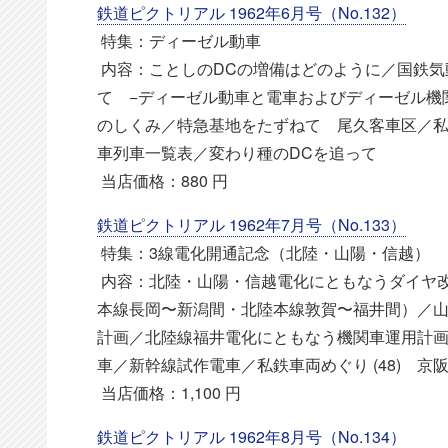
鉄道ピクトリアル 1962年6月号（No.132）
特集：ディーゼル動車
内容：ことしのDCの増備はどのように／国鉄気
て −ディーゼル動車と電車およびディーゼル機
のしくみ／特急基地をたずねて 尾久客車区／私
車列車一覧表／変わり種のDCを追って
当店価格：880 円
鉄道ピクトリアル 1962年7月号（No.133）
特集：3線電化開通記念（北陸・山陽・信越）
内容：北陸・山陽・信越電化にともなうダイヤ改
本線長岡〜新潟間・北陸本線敦賀〜福井間）／
計画／北陸線福井電化にともなう機関車運用計
車／新幹線試作電車／私鉄車両めぐり (48) 京
当店価格：1,100 円
鉄道ピクトリアル 1962年8月号（No.134）