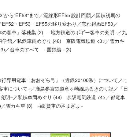
”から“EF53”まで／流線形EF55 設計回顧／国鉄初期の
EF52・EF53・EF55の移り変わり／忘れ得ぬEF53／
日本の客車」落穂集 (2) −地方鉄道のボギー客車の究明−／九
学館／私鉄車両めぐり (48) 京阪電気鉄道 <3>／雪カキ
(3)／台車のすべて −国鉄編− (3)
行専用電車「おおぞら号」（近鉄20100系）について／こ
3軸客車について−／鹿島参宮鉄道竜ヶ崎線あるきのり記／「日
究明−／私鉄車両めぐり (48) 京阪電気鉄道 <4>／都電車
)／雪カキ車 (3) −続 貨車のさまざま−