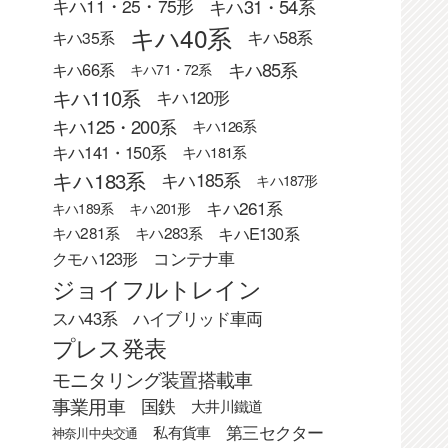
キハ31・54系
キハ11・25・75形
キハ40系
キハ58系
キハ35系
キハ85系
キハ66系
キハ71・72系
キハ110系
キハ120形
キハ125・200系
キハ126系
キハ141・150系
キハ181系
キハ183系
キハ185系
キハ187形
キハ261系
キハ189系
キハ201形
キハE130系
キハ281系
キハ283系
クモハ123形
コンテナ車
ジョイフルトレイン
スハ43系
ハイブリッド車両
プレス発表
モニタリング装置搭載車
事業用車
国鉄
大井川鐵道
第三セクター
私有貨車
神奈川中央交通