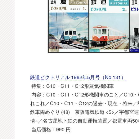
鉄道ピクトリアル 1962年5月号（No.131）
特集：C10・C11・C12形蒸気機関車
内容：C10・C11・C12形機関車のこと／C10・
れこれ／C10・C11・C12の過去・現在・将来
鉄車両めぐり (48) 京阪電気鉄道 <5>／宇都宮
情−／名古屋地下鉄の自動運転装置／都電車両50年の
当店価格：990 円