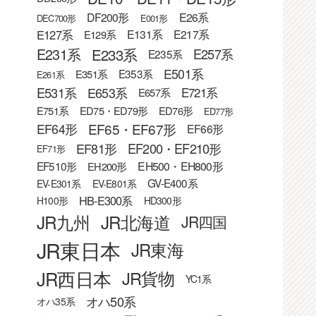
DF200形
E26系
DEC700形
E001形
E127系
E131系
E217系
E129系
E233系
E231系
E257系
E235系
E501系
E353系
E351系
E261系
E531系
E653系
E721系
E657系
E751系
ED75・ED79形
ED76形
ED77形
EF65・EF67形
EF64形
EF66形
EF81形
EF200・EF210形
EF71形
EF510形
EH500・EH800形
EH200形
GV-E400系
EV-E301系
EV-E801系
HB-E300系
H100形
HD300形
JR九州
JR北海道
JR四国
JR東日本
JR東海
JR西日本
JR貨物
YC1系
オハ50系
オハ35系