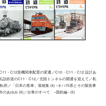
C11・C12形機関車配置の変遷／C10・C11・C12 設計あ
／私設鉄道のC11・C12／北陸トンネルの開通を迎えて／私
運転所／「日本の客車」落穂集 (4) −オハ70系とその製造事
あゆみ (6)／台車のすべて −国鉄編− (5)