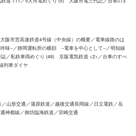
気鉄道 <1>／5大市電めぐり (5) 大阪市電三代記／台車のす
／大阪市営高速鉄道4号線（中央線）の概要／電車線路のは
の再吟味−／静岡運転所の横顔 −電車を中心として−／明知線
／私鉄車両めぐり (48) 京阪電気鉄道 <2>／台車のすべ
西本線列車ダイヤ
鉄／山形交通／蒲原鉄道／越後交通長岡線／日立電鉄／岳
交通神都線／御坊臨海鉄道／宮崎交通