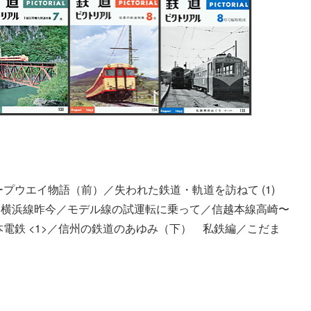
プウエイ物語（前）／失われた鉄道・軌道を訪ねて (1)
／横浜線昨今／モデル線の試運転に乗って／信越本線高崎〜
熊本電鉄 <1>／信州の鉄道のあゆみ（下） 私鉄編／こだま