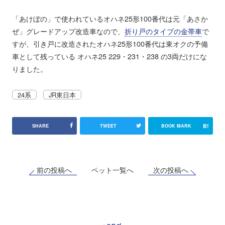
「あけぼの」で使われているオハネ25形100番代は元「あさか
ぜ」グレードアップ改造車なので、
折り戸のタイプの金帯車
で
すが、引き戸に改造されたオハネ25形100番代は東オクの予備
車として残っている オハネ25 229・231・238 の3両だけにな
りました。
24系
JR東日本
B!
SHARE
TWEET
BOOK MARK
前の投稿へ
次の投稿へ
ペット一覧へ