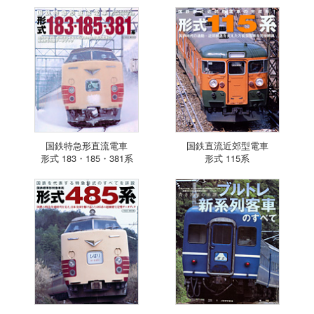
国鉄特急形直流電車
国鉄直流近郊型電車
形式 183・185・381系
形式 115系