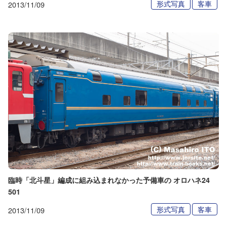
形式写真
客車
2013/11/09
臨時「北斗星」編成に組み込まれなかった予備車の オロハネ24
501
形式写真
客車
2013/11/09