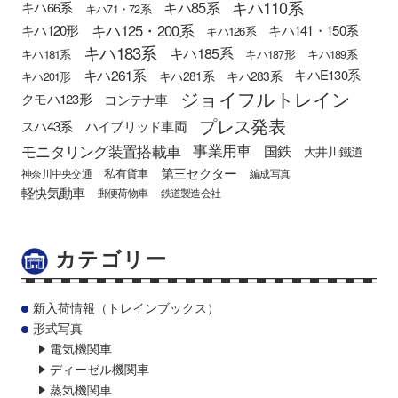
キハ110系
キハ85系
キハ66系
キハ71・72系
キハ125・200系
キハ120形
キハ141・150系
キハ126系
キハ183系
キハ185系
キハ181系
キハ187形
キハ189系
キハ261系
キハE130系
キハ281系
キハ283系
キハ201形
ジョイフルトレイン
クモハ123形
コンテナ車
プレス発表
スハ43系
ハイブリッド車両
モニタリング装置搭載車
事業用車
国鉄
大井川鐵道
第三セクター
私有貨車
神奈川中央交通
編成写真
軽快気動車
郵便荷物車
鉄道製造会社
カテゴリー
新入荷情報（トレインブックス）
形式写真
電気機関車
ディーゼル機関車
蒸気機関車