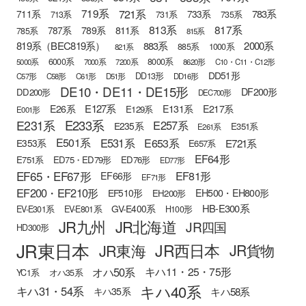
721系
719系
783系
711系
733系
713系
731系
735系
813系
817系
789系
811系
787系
785系
815系
819系（BEC819系）
883系
2000系
885系
1000系
821系
6000系
8000系
5000系
7000系
7200系
8620形
C10・C11・C12形
DD51形
DD13形
C57形
C58形
C61形
D51形
DD16形
DE10・DE11・DE15形
DF200形
DD200形
DEC700形
E127系
E26系
E131系
E217系
E129系
E001形
E233系
E231系
E257系
E235系
E351系
E261系
E501系
E531系
E653系
E721系
E353系
E657系
EF64形
E751系
ED75・ED79形
ED76形
ED77形
EF65・EF67形
EF81形
EF66形
EF71形
EF200・EF210形
EH500・EH800形
EF510形
EH200形
HB-E300系
GV-E400系
EV-E301系
EV-E801系
H100形
JR九州
JR北海道
JR四国
HD300形
JR東日本
JR西日本
JR東海
JR貨物
オハ50系
キハ11・25・75形
YC1系
オハ35系
キハ40系
キハ31・54系
キハ58系
キハ35系