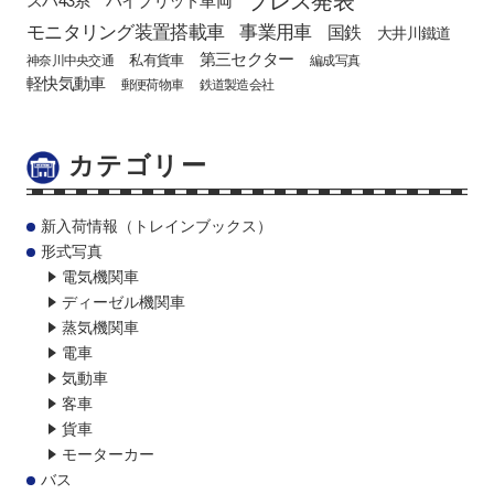
モニタリング装置搭載車
事業用車
国鉄
大井川鐵道
第三セクター
私有貨車
神奈川中央交通
編成写真
軽快気動車
郵便荷物車
鉄道製造会社
カテゴリー
新入荷情報（トレインブックス）
形式写真
電気機関車
ディーゼル機関車
蒸気機関車
電車
気動車
客車
貨車
モーターカー
バス