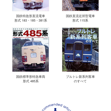
国鉄特急形直流電車
国鉄直流近郊型電車
形式 183・185・381系
形式 115系
国鉄標準形特急車両
ブルトレ新系列客車
形式 485系
のすべて