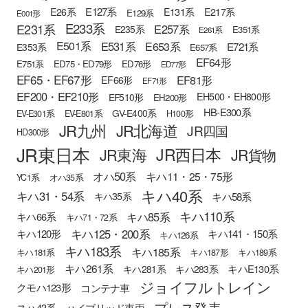
E127系
E26系
E131系
E217系
E129系
E001形
E233系
E231系
E257系
E235系
E351系
E261系
E501系
E531系
E653系
E721系
E353系
E657系
EF64形
E751系
ED75・ED79形
ED76形
ED77形
EF65・EF67形
EF81形
EF66形
EF71形
EF200・EF210形
EH500・EH800形
EF510形
EH200形
HB-E300系
GV-E400系
EV-E301系
EV-E801系
H100形
JR九州
JR北海道
JR四国
HD300形
JR東日本
JR西日本
JR東海
JR貨物
オハ50系
キハ11・25・75形
YC1系
オハ35系
キハ40系
キハ31・54系
キハ58系
キハ35系
キハ110系
キハ85系
キハ66系
キハ71・72系
キハ125・200系
キハ120形
キハ141・150系
キハ126系
キハ183系
キハ185系
キハ181系
キハ187形
キハ189系
キハ261系
キハE130系
キハ281系
キハ283系
キハ201形
ジョイフルトレイン
クモハ123形
コンテナ車
プレス発表
スハ43系
ハイブリッド車両